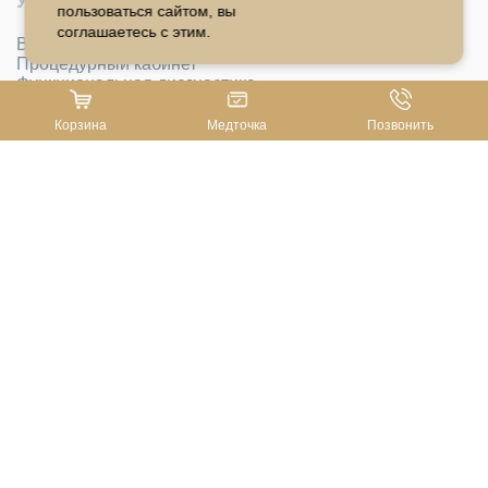
Услуги
пользоваться сайтом, вы
соглашаетесь с этим.
Врачебные консультации
Процедурный кабинет
Функциональная диагностика
УЗИ
Трихология
Корзина
Медточка
Позвонить
Урология
Гинекология
Травматология
Хирургия
Неврология-рефлексотерапия
Массаж
Прейскурант
Информация
Лицензии
Контролирующие организации
Документы
Политика обработки персональных данных
СОУТ
Образование сотрудников
Социальные сети