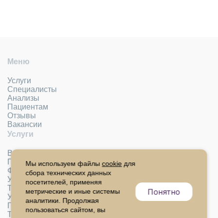
Меню
Услуги
Специалисты
Анализы
Пациентам
Отзывы
Вакансии
Услуги
Врачебные консультации
Процедурный кабинет
Мы используем файлы
cookie
для
Функциональная диагностика
сбора технических данных
УЗИ
посетителей, применяя
Трихология
Понятно
метрические и иные системы
Урология
аналитики. Продолжая
Гинекология
пользоваться сайтом, вы
Травматология